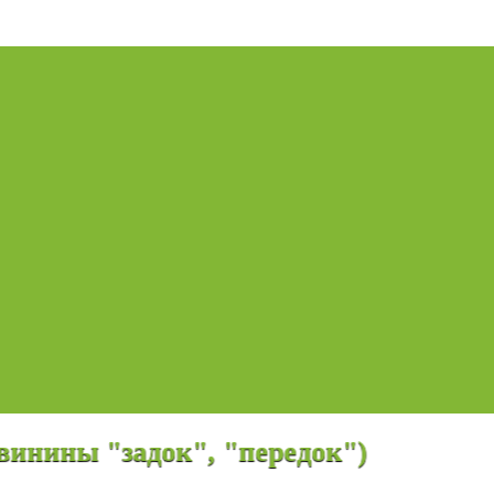
ны "задок", "передок")