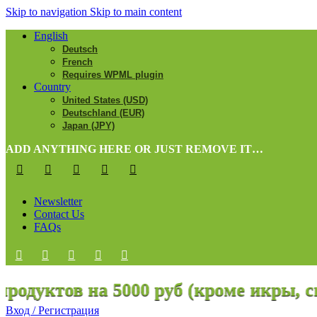
Skip to navigation
Skip to main content
English
Deutsch
French
Requires WPML plugin
Country
United States (USD)
Deutschland (EUR)
Japan (JPY)
ADD ANYTHING HERE OR JUST REMOVE IT…
Newsletter
Contact Us
FAQs
ктов на 5000 руб (кроме икры, свини
Вход / Регистрация