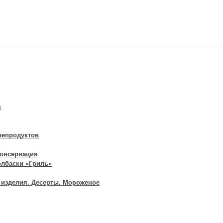
я
репродуктов
Консервация
олбаски «Гриль»
 изделия. Десерты. Мороженое