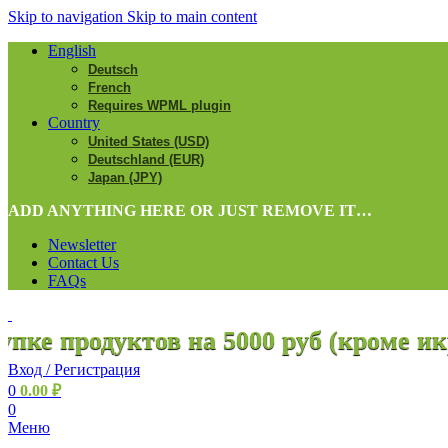
Skip to navigation
Skip to main content
English
Deutsch
French
Requires WPML plugin
Country
United States (USD)
Deutschland (EUR)
Japan (JPY)
ADD ANYTHING HERE OR JUST REMOVE IT…
Newsletter
Contact Us
FAQs
дуктов на 5000 руб (кроме икры, сви
Вход / Регистрация
0
0.00
₽
0
Меню