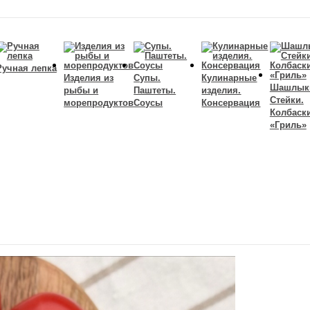
Ручная лепка
Изделия из
Супы.
Кулинарные
Шашлык
рыбы и
Паштеты.
изделия.
Стейки.
морепродуктов
Соусы
Консервация
Колбаск
«Гриль»