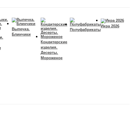
Икра 2026
Выпечка.
Полуфабрикаты
Блинчики
и.
Кондитерские
изделия.
и
Десерты.
Мороженое