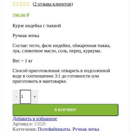
(
2
отзыва клиентов)
590.00
₽
Курзе индейка с тыквой
Ручная лепка
Состав: тесто, филе индейки, обжаренная тыква,
лук, сливочное масло, соль, перец, куркума.
Вес ~ 1 кг
Способ приготовления: отварить в подсоленной
воде в соотношении 3:1 до готовности или
приготовить в мантоварке.
Количество товара Курзе индейка с тыквой
-
+
В КОРЗИНУ
Добавить в избранное
Артикул:
15826
Категории:
Полуфабрикаты
,
Ручная лепка